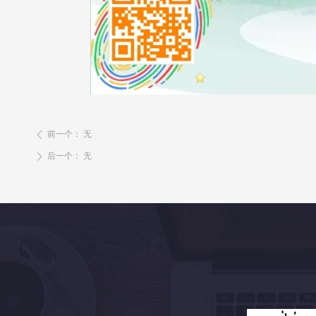
前一个：
无
ꄴ
后一个：
无
ꄲ