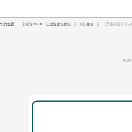
您的位置：
京瓴资本GHC | 让创业更轻更快
ꄲ
知识粮仓
ꄲ
【思维导图】个人所
创建